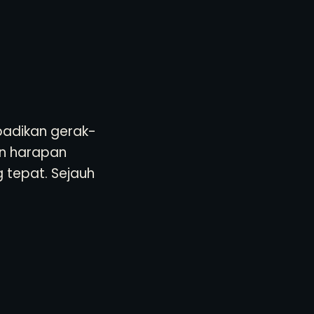
badikan gerak-
an harapan
 tepat. Sejauh