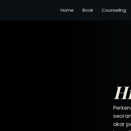
Home
Book
Counseling
Hi
Perken
seoran
akar p