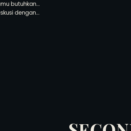
amu butuhkan…
iskusi dengan…
SECON