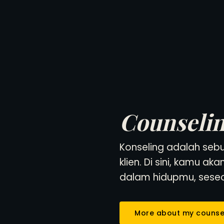
Counseli
Konseling adalah seb
klien. Di sini, kamu 
dalam hidupmu, sese
More about my counse