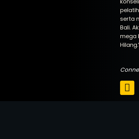
konsel
pelati
serta 
Bali. 
mega b
Hilang.
Connec